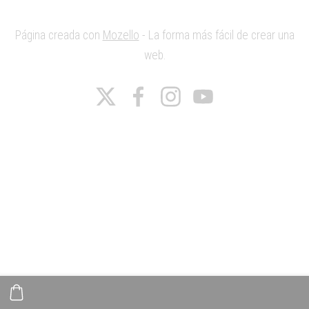
Página creada con
Mozello
- La forma más fácil de crear una
web.